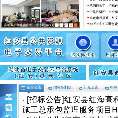
第四期来了！招标代
学思践悟四中全会精
锚定素质提升！红安
[组图]
“退伍不退色 
实地调研集采供应商，助力规范政府采购行为
1
2
3
4
5
招标公告
招标控制价
补充公告
中标
[
招标公告
]
红安县红海高
施工总承包监理服务项目HAJ2