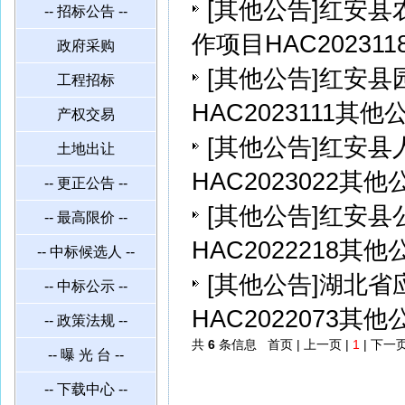
[
其他公告
]
红安县
-- 招标公告 --
作项目HAC20231
政府采购
[
其他公告
]
红安县
工程招标
HAC2023111其他
产权交易
[
其他公告
]
红安县
土地出让
HAC2023022其他
-- 更正公告 --
[
其他公告
]
红安县
-- 最高限价 --
HAC2022218其他
-- 中标候选人 --
[
其他公告
]
湖北省
-- 中标公示 --
HAC2022073其他
-- 政策法规 --
共
6
条信息 首页 | 上一页 |
1
| 下一页
-- 曝 光 台 --
-- 下载中心 --