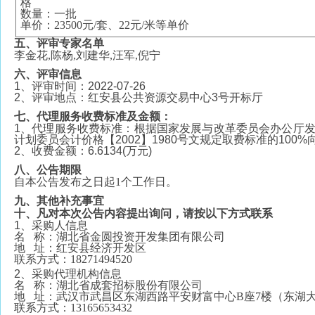
格
数量：一批
单价：
23500元/套、22元/米等单价
五、评审专家名单
李金花
,陈杨,刘建华,汪军,倪宁
六、评审信息
1、评审时间：2022-07-26
2、评审地点：红安县公共资源交易中心3号开标厅
七、代理服务收费标准及金额：
1、代理服务收费标准：根据国家发展与改革委员会办公厅发改
计划委员会计价格【2002】1980号文规定取费标准的100
2、收费金额：6.6134(万元)
八、公告期限
自本公告发布之日起
1个工作日。
九、其他补充事宜
十、凡对本次公告内容提出询问，请按以下方式联系
1、采购人信息
名
称：湖北省金圆投资开发集团有限公司
地
址：红安县经济开发区
联系方式：
18271494520
2、采购代理机构信息
名
称：湖北省成套招标股份有限公司
地
址：武汉市武昌区东湖西路平安财富中心B座7楼（东湖
联系方式：
13165653432