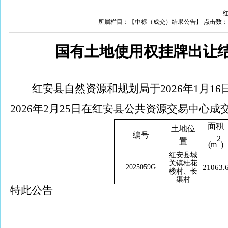
红
所属栏目：【中标（成交）结果公告】 点击数：1150 
国有土地使用权挂牌出让
红安县自然资源和规划局于
2026年1月1
2026年2月25日在红安县公共资源交易中心
面积
土地位
编号
2
置
(m
)
红安县
城
关镇桂花
20250
59
G
21063.
楼村、长
渠村
特此公告