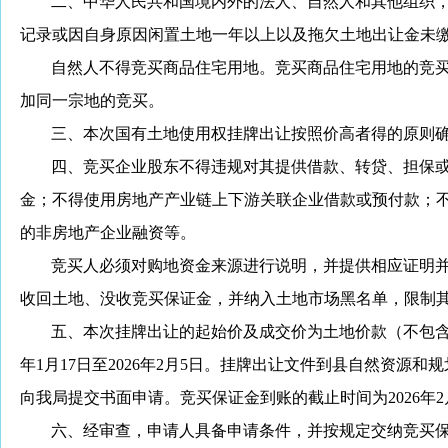
二、
中华人民共和国境内外的法人、自然人和其他组织
记录或因自身原因闲置土地一年以上以及拖欠土地出让金未
自然人不得竞买商品住宅用地。竞买商品住宅用地的竞
加同一宗地的竞买。
三、
本次国有土地使用权挂牌出让按照价高者得的原则
四、竞买企业股东不得违规对其提供借款、转贷、担保
金；不得使用房地产产业链上下游关联企业借款或预付款；
的非房地产企业融资等。
竞买人必须对购地资金来源进行说明，并提供相应证明
收回土地、没收竞买保证金，并纳入土地市场黑名单，限制
五、本次挂牌出让的起始价及成交价为土地价款（不包
年
1
月
17
日至
202
6
年
2
月
5
日。挂牌出让文件到县自然资源和规
向我局提交书面申请。竞买保证金到账的截止时间为
202
6
年
2
六、
经审查，申请人具备申请条件，并按规定交纳竞买