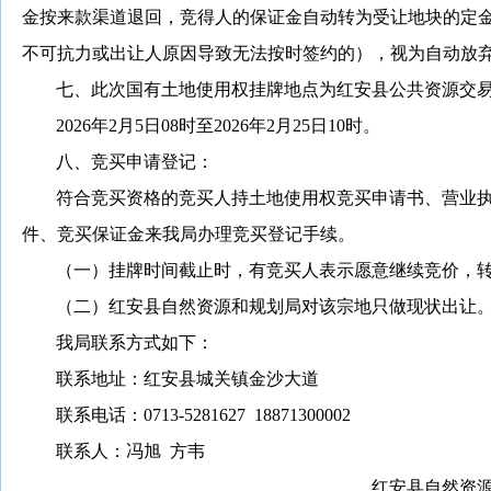
金按来款渠道退回，竞得人的
保证金自动转为
受让地块的定
不可抗力或出让人原因导致无法按时签约的
），视为自动放
七、
此次国有土地使用权挂牌地点为红安县公共资源交
202
6
年
2
月
5
日
08
时至
202
6
年
2
月
25
日
10
时。
八、
竞买申请登记：
符合竞买资格的竞买人持土地使用权竞买申请书、营业
件、竞买保证金来我局办理竞买登记手续。
（一）挂牌时间截止时，有竞买人表示愿意继续竞价，
（二）红安县自然资源和规划局对该宗地只做现状出让
我局联系方式如下：
联系地址：红安县城关镇金沙大道
联系电话：
0713-5281627
18871300002
联系人：冯旭
方韦
红安县自然资