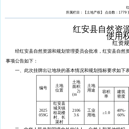
红
所属栏目：【土地产权】 点击数：1779 更新时
红安县自然资
使用
红资
经红安县自然资源和规划管理委员会批准，红安县自然
事项公告如下：
一、
此次挂牌出让地块的基本情况和规划指标要求如下
土地
土地
土地
面积
编号
位置
用途
2
)
容积
建筑
(
m
率
密度
红安县
城关镇
2025
2106
工业
40
%
-
桂花楼
≥
1.0
0
59
G
3.6
用地
60
%
村、长
渠村